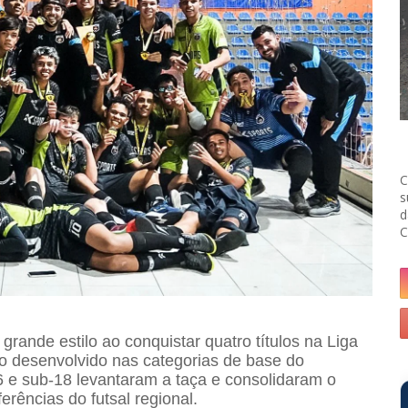
C
s
d
C
rande estilo ao conquistar quatro títulos na Liga
ho desenvolvido nas categorias de base do
6 e sub-18 levantaram a taça e consolidaram o
erências do futsal regional.