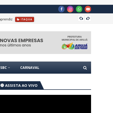
aprendiz
TSE cr
ITAQUA
SBC
CARNAVAL
🔴 ASSISTA AO VIVO