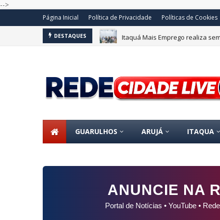
-->
Página Inicial
Política de Privacidade
Políticas de Cookies
Itaquá Mais Emprego realiza se
DESTAQUES
GUARULHOS
ARUJÁ
ITAQUA
ANUNCIE NA R
Portal de Notícias • YouTube • Rede