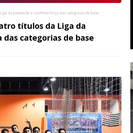
a Liga da Juventude e confirma força das categorias de base
tro títulos da Liga da
 das categorias de base