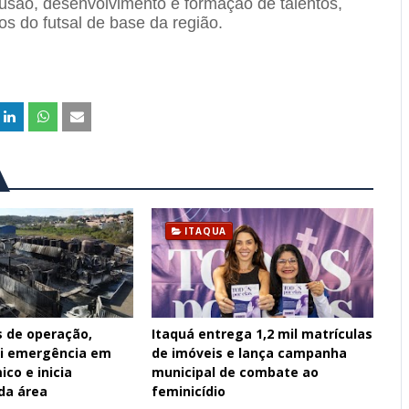
lusão, desenvolvimento e formação de talentos,
os do futsal de base da região.
ITAQUA
s de operação,
Itaquá entrega 1,2 mil matrículas
ui emergência em
de imóveis e lança campanha
ico e inicia
municipal de combate ao
da área
feminicídio