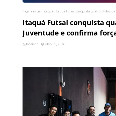
Página inicial
itaquá
Itaquá Futsal conquista quatro títulos d
Itaquá Futsal conquista qua
Juventude e confirma força
Boninho
Julho 05, 2026