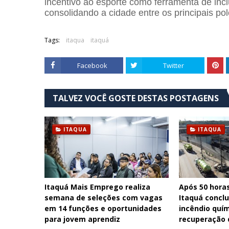
incentivo ao esporte como ferramenta de inc
consolidando a cidade entre os principais pol
Tags:
itaqua
itaquá
Facebook
Twitter
TALVEZ VOCÊ GOSTE DESTAS POSTAGENS
ITAQUA
ITAQUA
Itaquá Mais Emprego realiza
Após 50 hora
semana de seleções com vagas
Itaquá concl
em 14 funções e oportunidades
incêndio quím
para jovem aprendiz
recuperação 