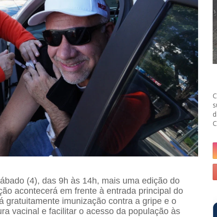
C
s
d
C
sábado (4), das 9h às 14h, mais uma edição do
ção acontecerá em frente à entrada principal do
á gratuitamente imunização contra a gripe e o
ra vacinal e facilitar o acesso da população às