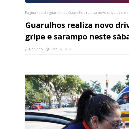
Página inicial
guarulhos
Guarulhos realiza novo drive-thru d
Guarulhos realiza novo dri
gripe e sarampo neste sáb
Boninho
Julho 02, 2026