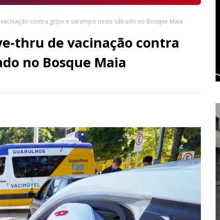
e vacinação contra gripe e sarampo neste sábado no Bosque Maia
ve-thru de vacinação contra
ado no Bosque Maia