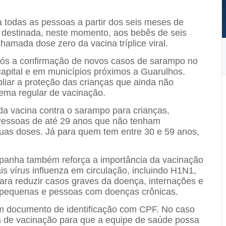
ra todas as pessoas a partir dos seis meses de
á destinada, neste momento, aos bebês de seis
amada dose zero da vacina tríplice viral.
pós a confirmação de novos casos de sarampo no
capital e em municípios próximos a Guarulhos.
liar a proteção das crianças que ainda não
quema regular de vacinação.
da vacina contra o sarampo para crianças,
Pessoas de até 29 anos que não tenham
as doses. Já para quem tem entre 30 e 59 anos,
panha também reforça a importância da vacinação
ais vírus influenza em circulação, incluindo H1N1,
para reduzir casos graves da doença, internações e
as pequenas e pessoas com doenças crônicas.
um documento de identificação com CPF. No caso
ra de vacinação para que a equipe de saúde possa