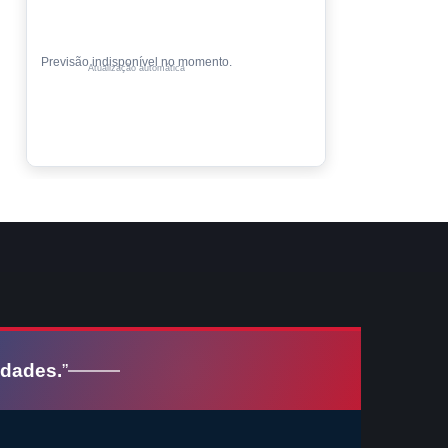
Cotações indisponíveis no momento.
Valores de compra • atualização automática
idades.
”