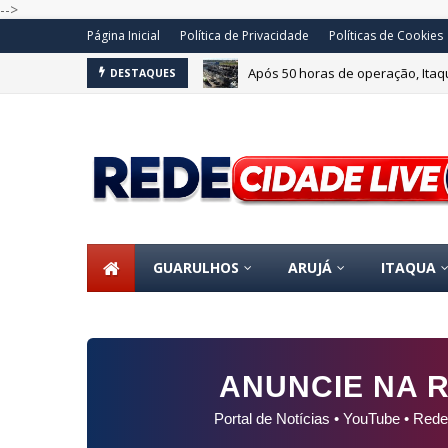
-->
Página Inicial
Política de Privacidade
Políticas de Cookies
Após 50 horas de operação, Itaq
DESTAQUES
GUARULHOS
ARUJÁ
ITAQUA
ANUNCIE NA R
Portal de Notícias • YouTube • Rede