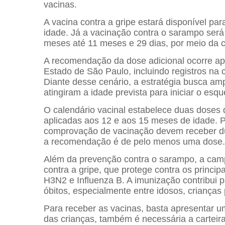
vacinas.
A vacina contra a gripe estará disponível pa
idade. Já a vacinação contra o sarampo ser
meses até 11 meses e 29 dias, por meio da ch
A recomendação da dose adicional ocorre a
Estado de São Paulo, incluindo registros na 
Diante desse cenário, a estratégia busca amp
atingiram a idade prevista para iniciar o es
O calendário vacinal estabelece duas doses 
aplicadas aos 12 e aos 15 meses de idade. 
comprovação de vacinação devem receber du
a recomendação é de pelo menos uma dose.
Além da prevenção contra o sarampo, a cam
contra a gripe, que protege contra os princip
H3N2 e Influenza B. A imunização contribui 
óbitos, especialmente entre idosos, crianç
Para receber as vacinas, basta apresentar 
das crianças, também é necessária a cartei