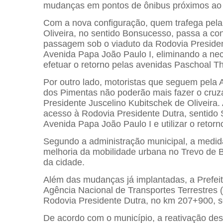
mudanças em pontos de ônibus próximos ao 
Com a nova configuração, quem trafega pela
Oliveira, no sentido Bonsucesso, passa a c
passagem sob o viaduto da Rodovia Presiden
Avenida Papa João Paulo I, eliminando a nec
efetuar o retorno pelas avenidas Paschoal T
Por outro lado, motoristas que seguem pela
dos Pimentas não poderão mais fazer o cruz
Presidente Juscelino Kubitschek de Oliveira. A
acesso à Rodovia Presidente Dutra, sentido Sã
Avenida Papa João Paulo I e utilizar o retorn
Segundo a administração municipal, a medida
melhoria da mobilidade urbana no Trevo de B
da cidade.
Além das mudanças já implantadas, a Prefe
Agência Nacional de Transportes Terrestres (
Rodovia Presidente Dutra, no km 207+900, se
De acordo com o município, a reativação des