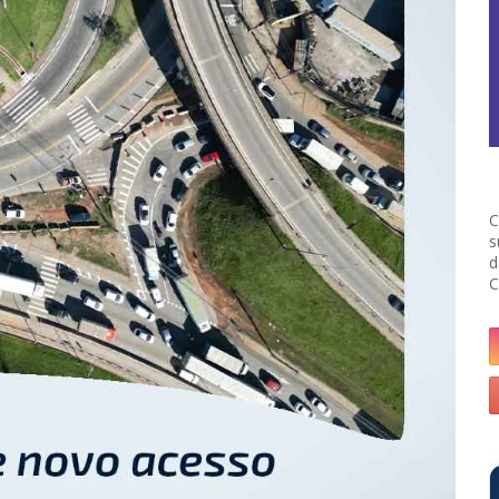
C
s
d
C