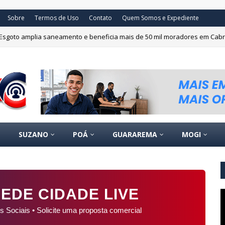
Sobre
Termos de Uso
Contato
Quem Somos e Expediente
Esgoto amplia saneamento e beneficia mais de 50 mil moradores em Cab
SUZANO
POÁ
GUARAREMA
MOGI
EDE CIDADE LIVE
s Sociais • Solicite uma proposta comercial