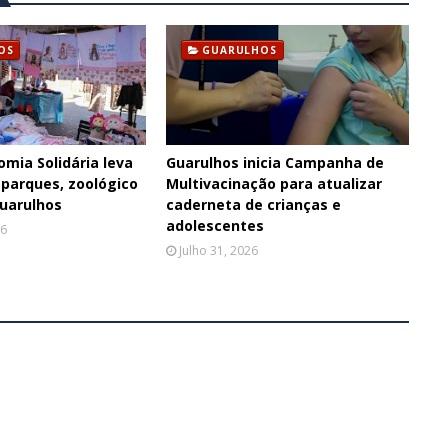
OS
GUARULHOS
omia Solidária leva
Guarulhos inicia Campanha de
 parques, zoológico
Multivacinação para atualizar
Guarulhos
caderneta de crianças e
adolescentes
26
Julho 31, 2026