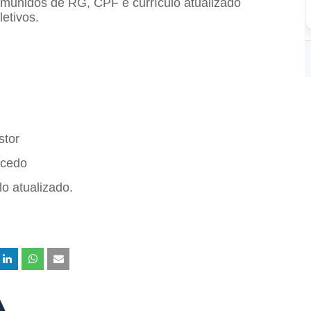
munidos de RG, CPF e currículo atualizado
etivos.
stor
acedo
o atualizado.