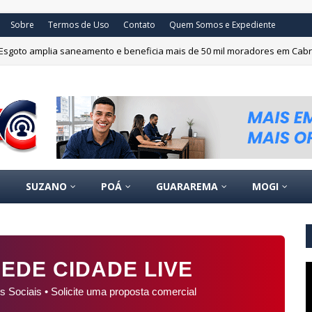
Sobre
Termos de Uso
Contato
Quem Somos e Expediente
Esgoto amplia saneamento e beneficia mais de 50 mil moradores em Cab
SUZANO
POÁ
GUARAREMA
MOGI
EDE CIDADE LIVE
s Sociais • Solicite uma proposta comercial