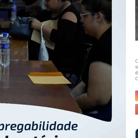
C
s
d
C