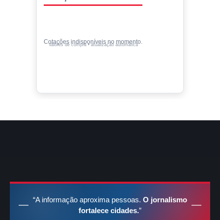
Cotações indisponíveis no momento.
Valores de compra • atualização automática
“A informação aproxima pessoas.
O jornalismo
fortalece cidades.
”