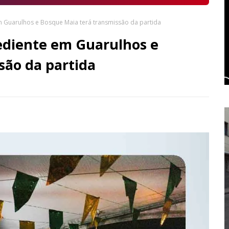
m Guarulhos e Bosque Maia terá transmissão da partida
pediente em Guarulhos e
são da partida