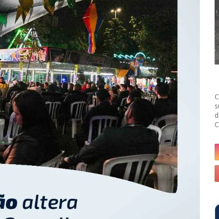
C
s
d
C