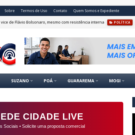
Sobre
Termos de Uso
Contato
Quem Somos e Expediente
ice de Flávio Bolsonaro, mesmo com resistência interna
POLÍTICA
SUZANO
POÁ
GUARAREMA
MOGI
EDE CIDADE LIVE
s Sociais • Solicite uma proposta comercial