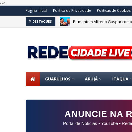
-->
Página Inicial
Política de Privacidade
Políticas de Cookies
PL mantem Alfredo Gaspar como v
DESTAQUES
GUARULHOS
ARUJÁ
ITAQUA
ANUNCIE NA R
Portal de Notícias • YouTube • Rede