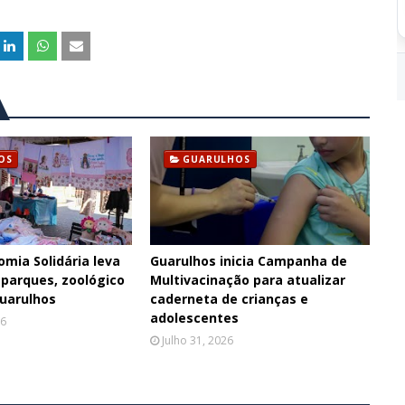
OS
GUARULHOS
omia Solidária leva
Guarulhos inicia Campanha de
 parques, zoológico
Multivacinação para atualizar
Guarulhos
caderneta de crianças e
adolescentes
26
Julho 31, 2026