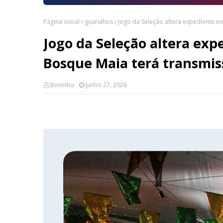
Página inicial
guarulhos
Jogo da Seleção altera expediente e
Jogo da Seleção altera ex
Bosque Maia terá transmis
Boninho
Junho 27, 2026