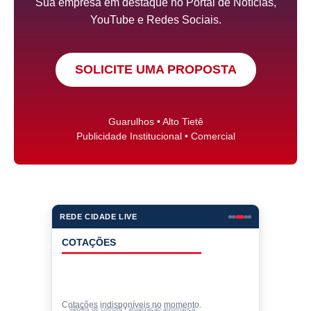
Sua empresa em destaque no Portal de Notícias,
YouTube e Redes Sociais.
SOLICITE UMA PROPOSTA
Guarulhos • Alto Tietê
Publicidade Institucional • Comercial
REDE CIDADE LIVE
COTAÇÕES
Cotações indisponíveis no momento.
Valores de compra • atualização automática