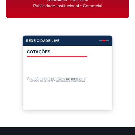
Publicidade Institucional • Comercial
REDE CIDADE LIVE
COTAÇÕES
Cotações indisponíveis no momento.
Valores de compra • atualização automática