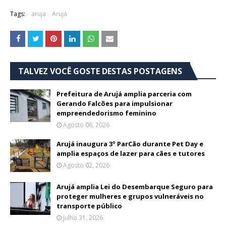
Tags:
aruja
Arujá
TALVEZ VOCÊ GOSTE DESTAS POSTAGENS
Prefeitura de Arujá amplia parceria com
Gerando Falcões para impulsionar
empreendedorismo feminino
Agosto 06, 2026
Arujá inaugura 3º ParCão durante Pet Day e
amplia espaços de lazer para cães e tutores
Agosto 02, 2026
Arujá amplia Lei do Desembarque Seguro para
proteger mulheres e grupos vulneráveis no
transporte público
Julho 31, 2026