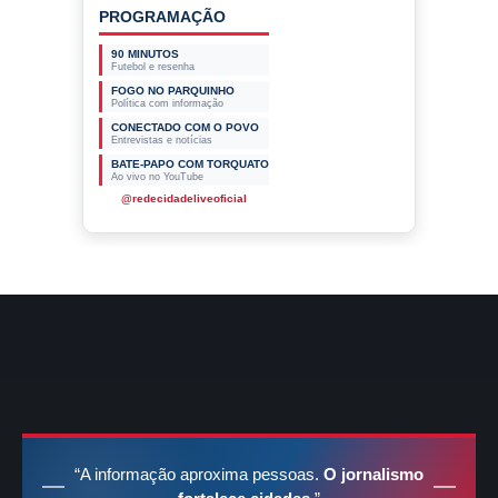
PROGRAMAÇÃO
90 MINUTOS
Futebol e resenha
FOGO NO PARQUINHO
Política com informação
CONECTADO COM O POVO
Entrevistas e notícias
BATE-PAPO COM TORQUATO
Ao vivo no YouTube
@redecidadeliveoficial
“A informação aproxima pessoas.
O jornalismo