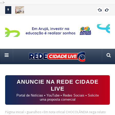
-->
 anos da
Prefeitura de Guarulhos abre inscrições para aulas de yoga
Apó
CULTURA
no Teatro Padre Bento
inc
ANUNCIE NA REDE CIDADE
LIVE
Portal de Notícias • YouTube • Redes Sociais • Solicite
uma proposta comercial
Página inicial
guarulhos
Em nota oficial CHOCOLÂNDIA nega relato