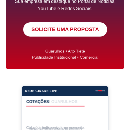
Sua empresa em destaque no Portal de Notícias,
YouTube e Redes Sociais.
SOLICITE UMA PROPOSTA
Guarulhos • Alto Tietê
Publicidade Institucional • Comercial
REDE CIDADE LIVE
COTAÇÕES
Cotações indisponíveis no momento.
Valores de compra • atualização automática