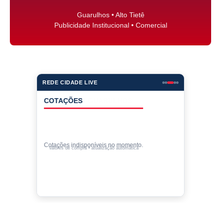
Guarulhos • Alto Tietê
Publicidade Institucional • Comercial
REDE CIDADE LIVE
COTAÇÕES
Cotações indisponíveis no momento.
Valores de compra • atualização automática