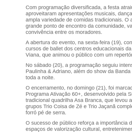
Com programação diversificada, a festa atraiu
aproveitaram apresentações musicais, danças 
ampla variedade de comidas tradicionais. O
grande ponto de encontro da comunidade, val
convivência entre os moradores.
A abertura do evento, na sexta-feira (19), c
cursos de ballet dos centros educacionais d
Viana, que animou o público com um repertór
No sábado (20), a programação seguiu intens
Paulinha & Adriano, além do show da Banda 
toda a noite.
O encerramento, no domingo (21), foi marcad
Programa Ativação 60+, desenvolvido pela Su
tradicional quadrilha Asa Branca, que levou
grupos Trio Coisa de Zé e Trio Jaçanã comp
forró pé de serra.
O sucesso de público reforça a importância 
espaços de valorização cultural, entretenimen