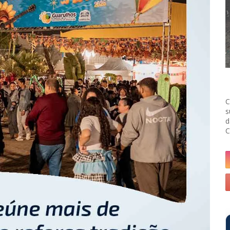
C
s
d
C