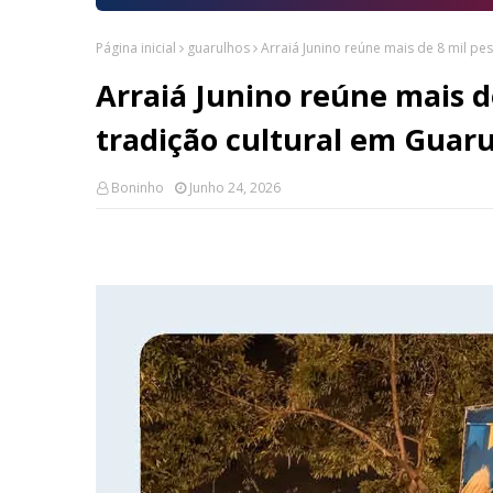
Página inicial
guarulhos
Arraiá Junino reúne mais de 8 mil pe
Arraiá Junino reúne mais d
tradição cultural em Guar
Boninho
Junho 24, 2026