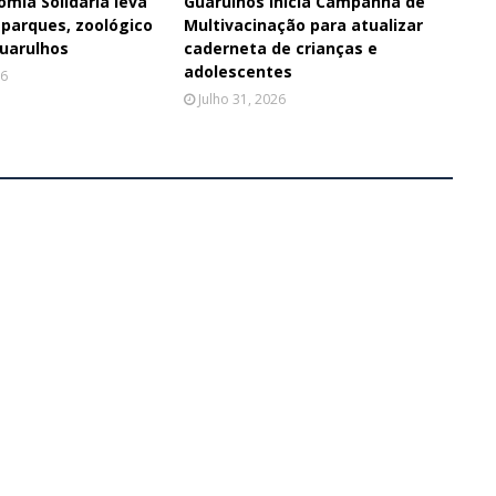
omia Solidária leva
Guarulhos inicia Campanha de
 parques, zoológico
Multivacinação para atualizar
Guarulhos
caderneta de crianças e
adolescentes
26
Julho 31, 2026