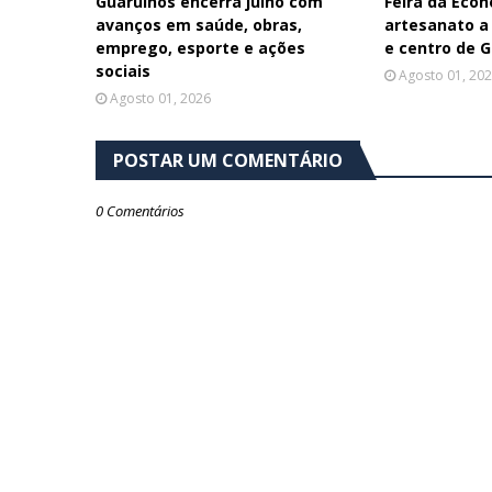
Guarulhos encerra julho com
Feira da Econ
avanços em saúde, obras,
artesanato a
emprego, esporte e ações
e centro de 
sociais
Agosto 01, 20
Agosto 01, 2026
POSTAR UM COMENTÁRIO
0 Comentários