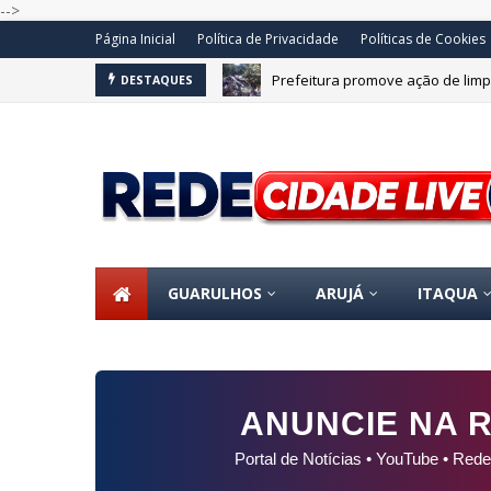
-->
Página Inicial
Política de Privacidade
Políticas de Cookies
Prefeitura promove ação de limp
DESTAQUES
Concurso de ferreomodelismo e
GUARULHOS
ARUJÁ
ITAQUA
ANUNCIE NA R
Portal de Notícias • YouTube • Rede