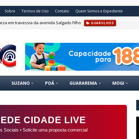
Sobre
Termos de Uso
Contato
Quem Somos e Expediente
eza em travessia da avenida Salgado Filho
GUARULHOS
m Paranapiacaba abre inscrições
SUZANO
POÁ
GUARAREMA
MOGI
EDE CIDADE LIVE
s Sociais • Solicite uma proposta comercial