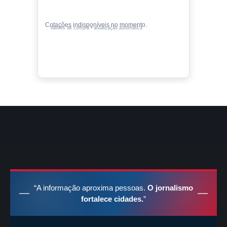
Cotações indisponíveis no momento.
Valores de compra • atualização automática
“A informação aproxima pessoas.
O jornalismo
fortalece cidades.
”