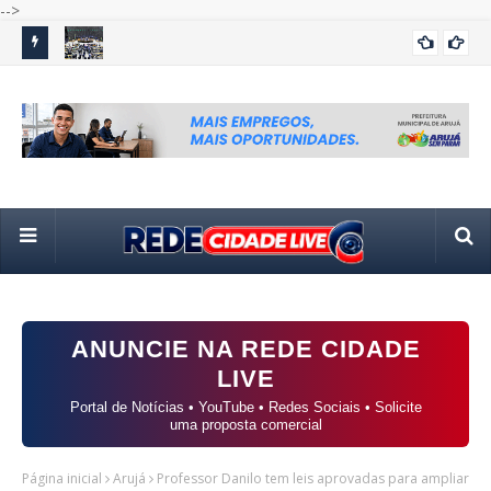
-->
amílias
Câmara retoma atividades com sessões remotas em meio
Flá
POLÍTICA
ao início da campanha eleitoral
em
ANUNCIE NA REDE CIDADE
LIVE
Portal de Notícias • YouTube • Redes Sociais • Solicite
uma proposta comercial
Página inicial
Arujá
Professor Danilo tem leis aprovadas para ampliar