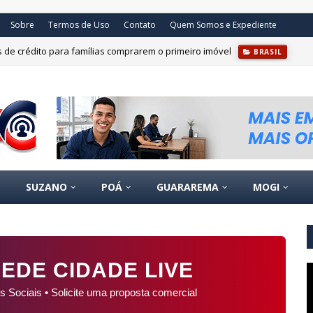
Sobre
Termos de Uso
Contato
Quem Somos e Expediente
s de crédito para famílias comprarem o primeiro imóvel
BRASIL
SUZANO
POÁ
GUARAREMA
MOGI
EDE CIDADE LIVE
s Sociais • Solicite uma proposta comercial