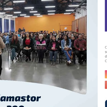
C
s
d
C