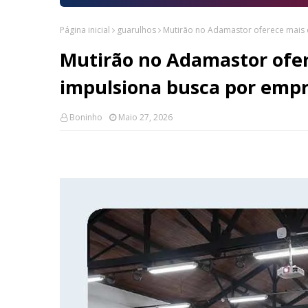
Página inicial
guarulhos
Mutirão no Adamastor oferece mais
Mutirão no Adamastor ofer
impulsiona busca por emp
Boninho
Maio 27, 2026