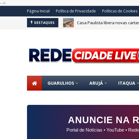
-->
Página Inicial
Política de Privacidade
Políticas de Cookies
Casa Paulista libera novas carta
DESTAQUES
GUARULHOS
ARUJÁ
ITAQUA
ANUNCIE NA R
Portal de Notícias • YouTube • Rede