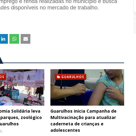
 emprego e renda realizadas no município e busca
des disponíveis no mercado de trabalho.
OS
GUARULHOS
omia Solidária leva
Guarulhos inicia Campanha de
 parques, zoológico
Multivacinação para atualizar
Guarulhos
caderneta de crianças e
adolescentes
26