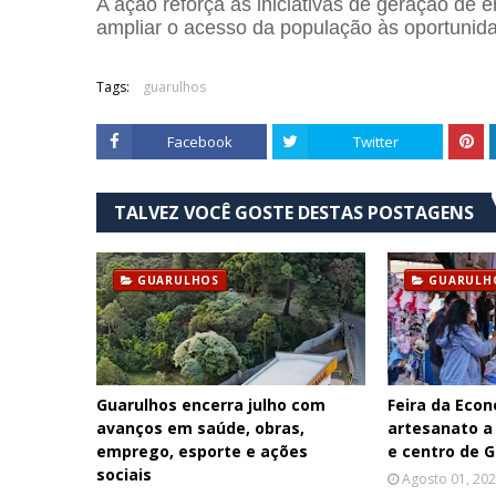
A ação reforça as iniciativas de geração de
ampliar o acesso da população às oportunida
Tags:
guarulhos
Facebook
Twitter
TALVEZ VOCÊ GOSTE DESTAS POSTAGENS
GUARULHOS
GUARULH
Guarulhos encerra julho com
Feira da Econ
avanços em saúde, obras,
artesanato a
emprego, esporte e ações
e centro de 
sociais
Agosto 01, 20