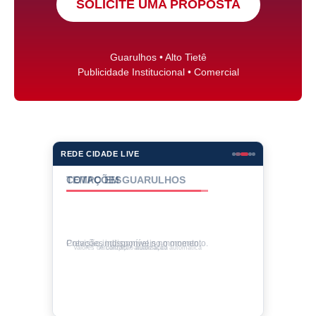
SOLICITE UMA PROPOSTA
Guarulhos • Alto Tietê
Publicidade Institucional • Comercial
REDE CIDADE LIVE
COTAÇÕES
Cotações indisponíveis no momento.
Valores de compra • atualização automática