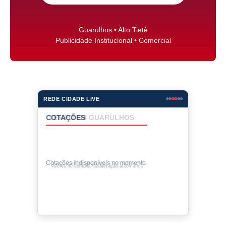
Guarulhos • Alto Tietê
Publicidade Institucional • Comercial
REDE CIDADE LIVE
COTAÇÕES
Cotações indisponíveis no momento.
Valores de compra • atualização automática