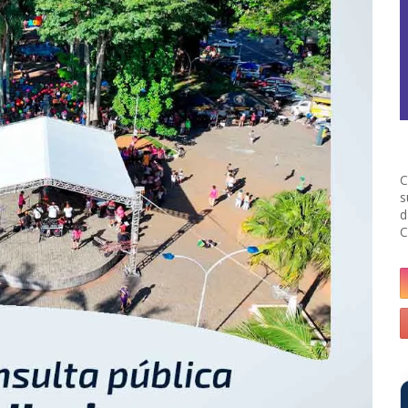
C
s
d
C