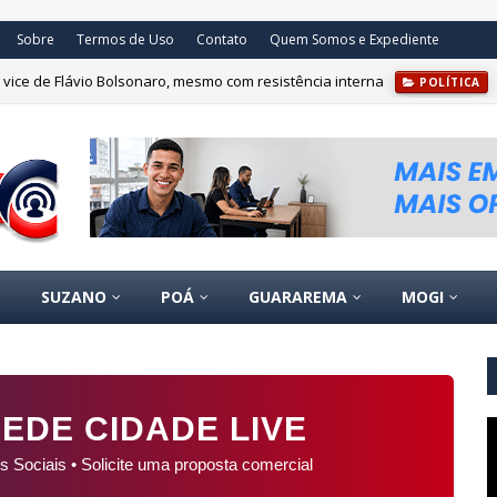
Sobre
Termos de Uso
Contato
Quem Somos e Expediente
ice de Flávio Bolsonaro, mesmo com resistência interna
POLÍTICA
SUZANO
POÁ
GUARAREMA
MOGI
EDE CIDADE LIVE
s Sociais • Solicite uma proposta comercial