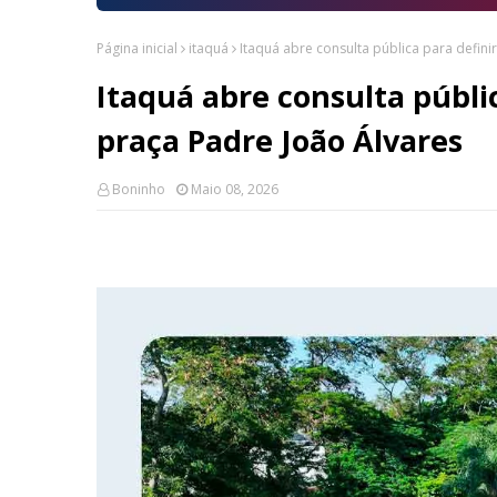
Página inicial
itaquá
Itaquá abre consulta pública para defini
Itaquá abre consulta públi
praça Padre João Álvares
Boninho
Maio 08, 2026