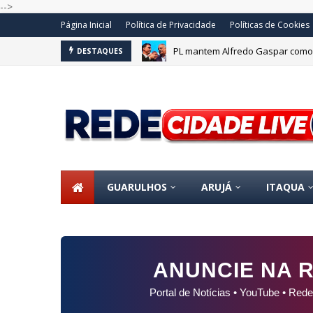
-->
Página Inicial
Política de Privacidade
Políticas de Cookies
PL mantem Alfredo Gaspar como v
DESTAQUES
GUARULHOS
ARUJÁ
ITAQUA
ANUNCIE NA R
Portal de Notícias • YouTube • Rede