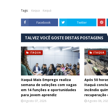
Tags:
itaqua
itaquá
Facebook
Twitter
TALVEZ VOCÊ GOSTE DESTAS POSTAGENS
ITAQUA
ITAQUA
Itaquá Mais Emprego realiza
Após 50 hora
semana de seleções com vagas
Itaquá concl
em 14 funções e oportunidades
incêndio quím
para jovem aprendiz
recuperação 
Agosto 07, 2026
Agosto 06, 20