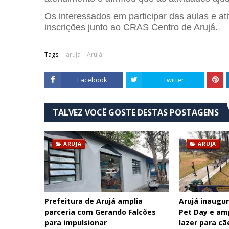
Os interessados em participar das aulas e at
inscrições junto ao CRAS Centro de Arujá.
Tags:
aruja
Arujá
Facebook
Twitter
TALVEZ VOCÊ GOSTE DESTAS POSTAGENS
ARUJA
ARUJA
Prefeitura de Arujá amplia
Arujá inaugu
parceria com Gerando Falcões
Pet Day e am
para impulsionar
lazer para cã