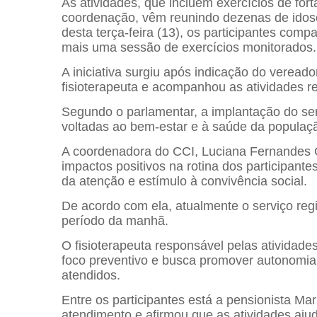
As atividades, que incluem exercícios de fort
coordenação, vêm reunindo dezenas de ido
desta terça-feira (13), os participantes com
mais uma sessão de exercícios monitorados.
A iniciativa surgiu após indicação do veread
fisioterapeuta e acompanhou as atividades r
Segundo o parlamentar, a implantação do serv
voltadas ao bem-estar e à saúde da populaçã
A coordenadora do CCI, Luciana Fernandes 
impactos positivos na rotina dos participantes
da atenção e estímulo à convivência social.
De acordo com ela, atualmente o serviço reg
período da manhã.
O fisioterapeuta responsável pelas atividades
foco preventivo e busca promover autonomia,
atendidos.
Entre os participantes está a pensionista Ma
atendimento e afirmou que as atividades ajud