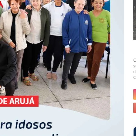
C
s
d
C