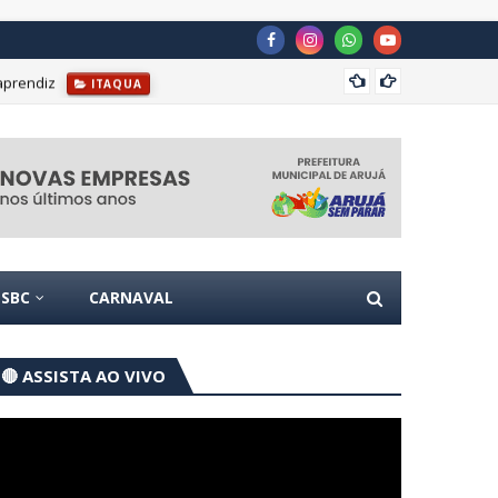
aprendiz
TSE cr
ITAQUA
SBC
CARNAVAL
🔴 ASSISTA AO VIVO