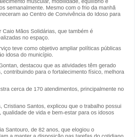
alecimento muscular, mobilidade, equilíbrio e
sos semanalmente. Mesmo com o frio da manhã
pareceram ao
Centro de Convivência do Idoso
para
or
Caio Mãos Solidárias
, que também é
ealizadas no espaço.
iço teve como objetivo ampliar políticas públicas
o idosa do município.
Gontan, destacou que as atividades têm gerado
, contribuindo para o fortalecimento físico, melhora
istra cerca de 170 atendimentos, principalmente no
, Cristiano Santos, explicou que o trabalho possui
 qualidade de vida e bem-estar para os idosos
ria Santouro, de 82 anos, que elogiou o
am a manter a disposição nas tarefas do cotidiano.