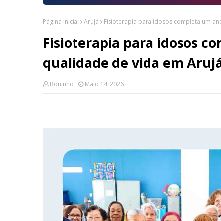
Página inicial
Arujá
Fisioterapia para idosos completa um an
Fisioterapia para idosos c
qualidade de vida em Aruj
Boninho
Maio 14, 2026