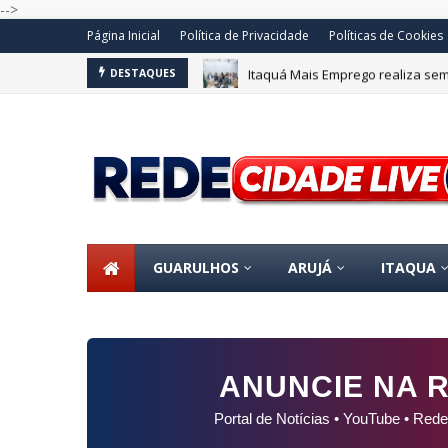
-->
Página Inicial
Política de Privacidade
Políticas de Cookies
Itaquá Mais Emprego realiza se
DESTAQUES
GUARULHOS
ARUJÁ
ITAQUA
ANUNCIE NA R
Portal de Notícias • YouTube • Rede