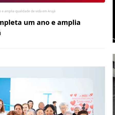
o e amplia qualidade de vida em Arujá
ompleta um ano e amplia
á