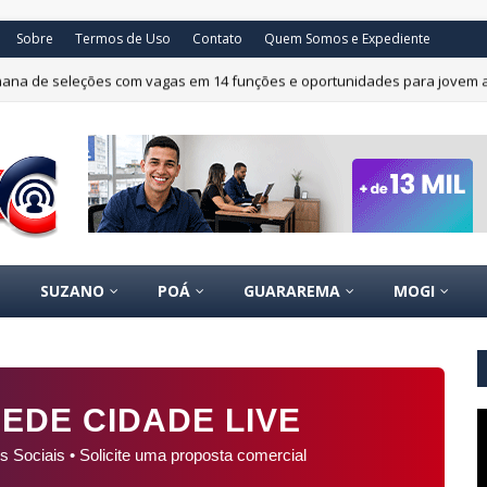
Sobre
Termos de Uso
Contato
Quem Somos e Expediente
mana de seleções com vagas em 14 funções e oportunidades para jovem 
SUZANO
POÁ
GUARAREMA
MOGI
EDE CIDADE LIVE
s Sociais • Solicite uma proposta comercial