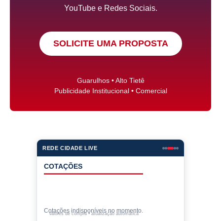
YouTube e Redes Sociais.
SOLICITE UMA PROPOSTA
Guarulhos • Alto Tietê
Publicidade Institucional • Comercial
REDE CIDADE LIVE
COTAÇÕES
Cotações indisponíveis no momento.
Valores de compra • atualização automática