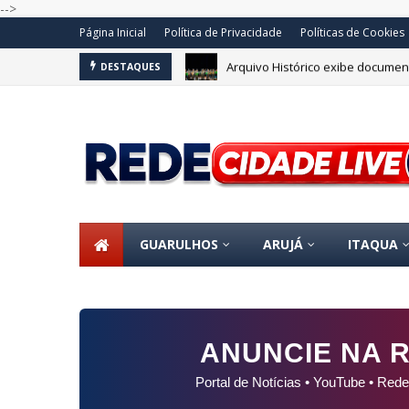
-->
Página Inicial
Política de Privacidade
Políticas de Cookies
Arquivo Histórico exibe document
DESTAQUES
GUARULHOS
ARUJÁ
ITAQUA
ANUNCIE NA R
Portal de Notícias • YouTube • Rede