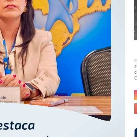
C
s
d
C