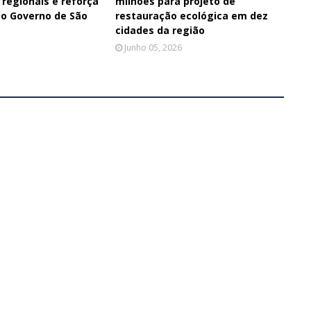
 regionais e reforça
milhões para projeto de
 o Governo de São
restauração ecológica em dez
cidades da região
Junho 05, 2026