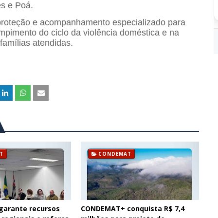
es
e
Poá
.
, proteção e acompanhamento especializado para
mpimento do ciclo da violência doméstica e na
amílias atendidas.
T
CONDEMAT
arante recursos
CONDEMAT+ conquista R$ 7,4