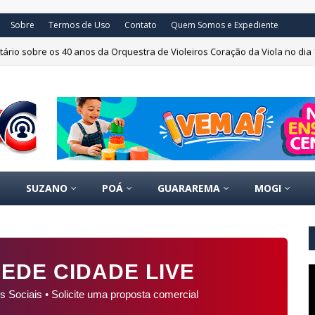
Sobre
Termos de Uso
Contato
Quem Somos e Expediente
ário sobre os 40 anos da Orquestra de Violeiros Coração da Viola no dia 
SUZANO
POÁ
GUARAREMA
MOGI
EDE CIDADE LIVE
s Sociais • Solicite uma proposta comercial