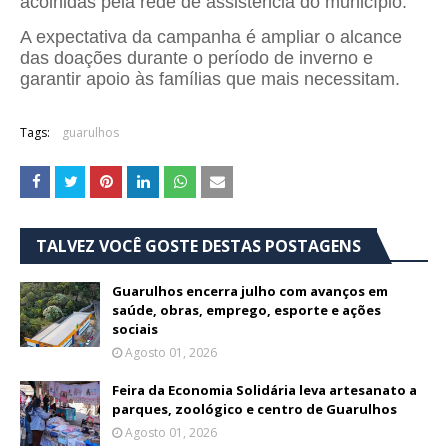
acolhidas pela rede de assistência do município.
A expectativa da campanha é ampliar o alcance
das doações durante o período de inverno e
garantir apoio às famílias que mais necessitam.
Tags:
guarulhos
TALVEZ VOCÊ GOSTE DESTAS POSTAGENS
Guarulhos encerra julho com avanços em
saúde, obras, emprego, esporte e ações
sociais
Agosto 01, 2026
Feira da Economia Solidária leva artesanato a
parques, zoológico e centro de Guarulhos
Agosto 01, 2026