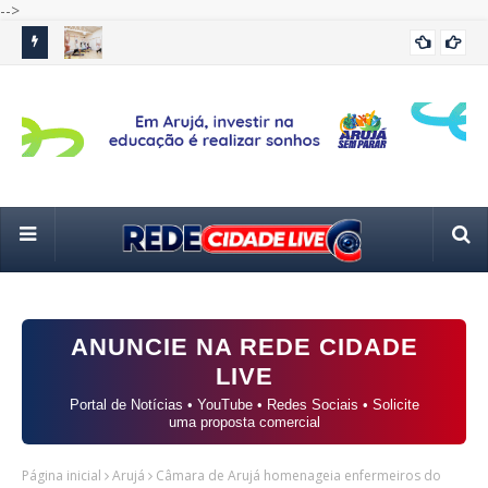
-->
 anos da
Prefeitura de Guarulhos abre inscrições para aulas de yoga
Apó
CULTURA
no Teatro Padre Bento
inc
ANUNCIE NA REDE CIDADE
LIVE
Portal de Notícias • YouTube • Redes Sociais • Solicite
uma proposta comercial
Página inicial
Arujá
Câmara de Arujá homenageia enfermeiros do