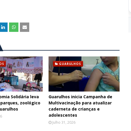
OS
GUARULHOS
omia Solidária leva
Guarulhos inicia Campanha de
 parques, zoológico
Multivacinação para atualizar
Guarulhos
caderneta de crianças e
adolescentes
26
Julho 31, 2026