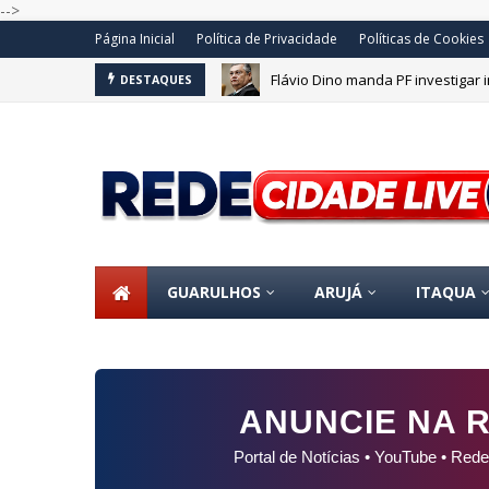
-->
Página Inicial
Política de Privacidade
Políticas de Cookies
Flávio Dino manda PF investigar
DESTAQUES
GUARULHOS
ARUJÁ
ITAQUA
ANUNCIE NA R
Portal de Notícias • YouTube • Rede