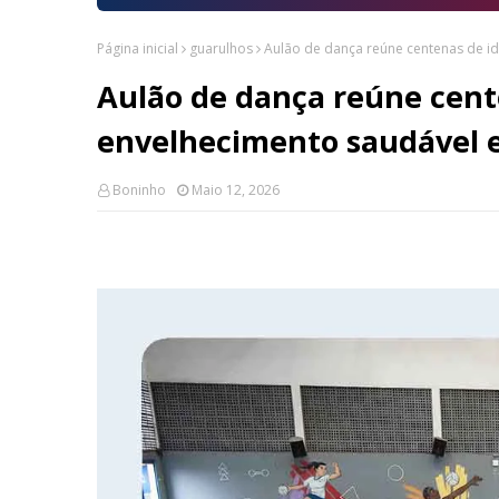
Página inicial
guarulhos
Aulão de dança reúne centenas de i
Aulão de dança reúne cente
envelhecimento saudável 
Boninho
Maio 12, 2026