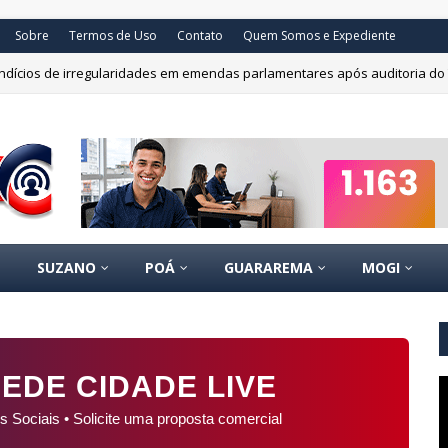
Sobre
Termos de Uso
Contato
Quem Somos e Expediente
 indícios de irregularidades em emendas parlamentares após auditoria do
SUZANO
POÁ
GUARAREMA
MOGI
EDE CIDADE LIVE
s Sociais • Solicite uma proposta comercial