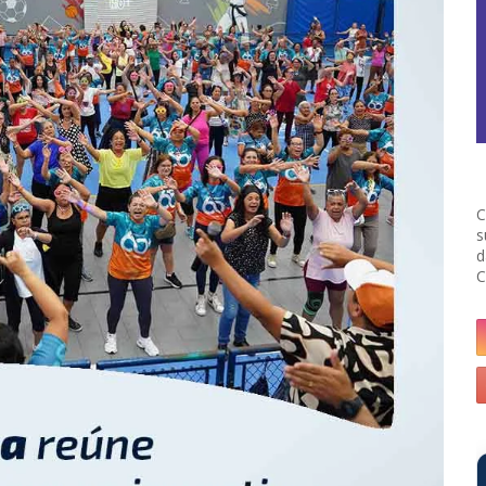
C
s
d
C