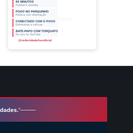
90 MINUTOS
Futebol e resenha
FOGO NO PARQUINHO
Política com informação
CONECTADO COM O POVO
Entrevistas e notícias
BATE-PAPO COM TORQUATO
Ao vivo no YouTube
@redecidadeliveoficial
idades.
”