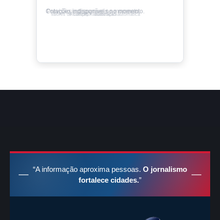
Cotações indisponíveis no momento.
Valores de compra • atualização automática
“A informação aproxima pessoas.
O jornalismo
fortalece cidades.
”