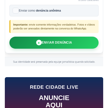
0
/1800 caracteres
Enviar como
denúncia anônima
Importante:
envie somente informações verdadeiras. Fotos e vídeos
poderão ser anexados diretamente na conversa do WhatsApp.
●
ENVIAR DENÚNCIA
Sua identidade será preservada pela equipe jornalística quando solicitado.
REDE CIDADE LIVE
ANUNCIE
AQUI