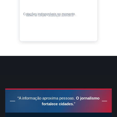
Cotações indisponíveis no momento.
Valores de compra • atualização automática
“A informação aproxima pessoas.
O jornalismo
fortalece cidades.
”