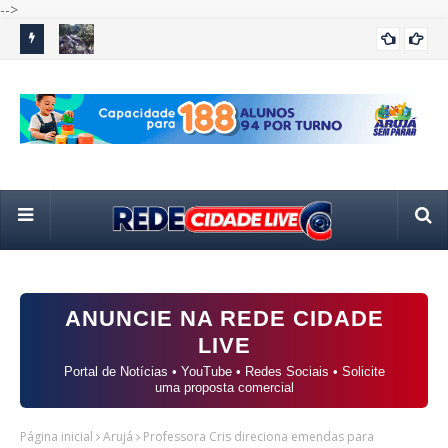
-->
e mais de
Prefeitura promove ação de limpeza em travessia da
Co
GUARULHOS
agosto
avenida Salgado Filho
ins
ANUNCIE NA REDE CIDADE
LIVE
Portal de Notícias • YouTube • Redes Sociais • Solicite
uma proposta comercial
Página inicial
Arujá
Professora Cris direciona emendas para