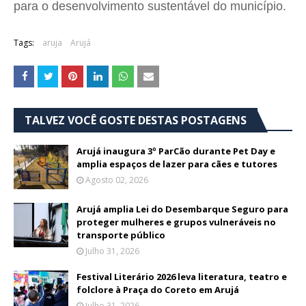
para o desenvolvimento sustentável do município.
Tags:
aruja
Arujá
TALVEZ VOCÊ GOSTE DESTAS POSTAGENS
Arujá inaugura 3º ParCão durante Pet Day e
amplia espaços de lazer para cães e tutores
Agosto 02, 2026
Arujá amplia Lei do Desembarque Seguro para
proteger mulheres e grupos vulneráveis no
transporte público
Julho 31, 2026
Festival Literário 2026 leva literatura, teatro e
folclore à Praça do Coreto em Arujá
Julho 31, 2026