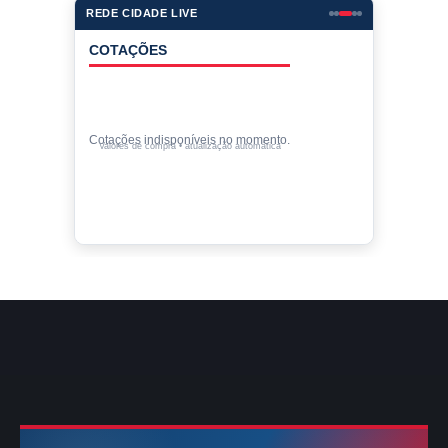
REDE CIDADE LIVE
COTAÇÕES
Cotações indisponíveis no momento.
Valores de compra • atualização automática