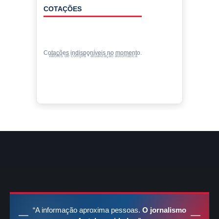
COTAÇÕES
Cotações indisponíveis no momento.
Valores de compra • atualização automática
“A informação aproxima pessoas.
O jornalismo