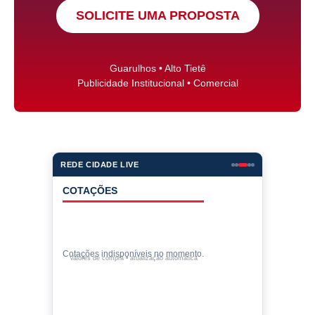
SOLICITE UMA PROPOSTA
Guarulhos • Alto Tietê
Publicidade Institucional • Comercial
REDE CIDADE LIVE
COTAÇÕES
Cotações indisponíveis no momento.
Valores de compra • atualização automática