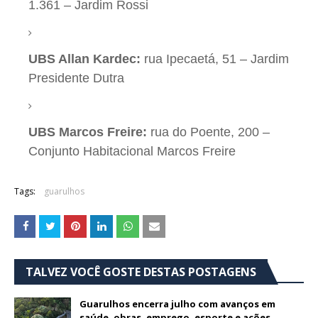
1.361 – Jardim Rossi
UBS Allan Kardec:
rua Ipecaetá, 51 – Jardim
Presidente Dutra
UBS Marcos Freire:
rua do Poente, 200 –
Conjunto Habitacional Marcos Freire
Tags:
guarulhos
TALVEZ VOCÊ GOSTE DESTAS POSTAGENS
Guarulhos encerra julho com avanços em
saúde, obras, emprego, esporte e ações