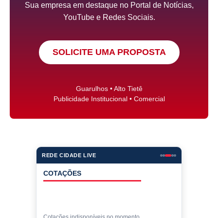
Sua empresa em destaque no Portal de Notícias,
YouTube e Redes Sociais.
SOLICITE UMA PROPOSTA
Guarulhos • Alto Tietê
Publicidade Institucional • Comercial
REDE CIDADE LIVE
COTAÇÕES
Cotações indisponíveis no momento.