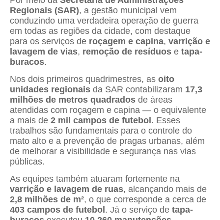
Regionais (SAR)
, a gestão municipal vem
conduzindo uma verdadeira operação de guerra
em todas as regiões da cidade, com destaque
para os serviços de
roçagem e capina
,
varrição e
lavagem de vias
,
remoção de resíduos
e
tapa-
buracos
.
Nos dois primeiros quadrimestres, as
oito
unidades regionais
da SAR contabilizaram
17,3
milhões de metros quadrados
de áreas
atendidas com roçagem e capina — o equivalente
a mais de
2 mil campos de futebol
. Esses
trabalhos são fundamentais para o controle do
mato alto e a prevenção de pragas urbanas, além
de melhorar a visibilidade e segurança nas vias
públicas.
As equipes também atuaram fortemente na
varrição e lavagem de ruas
, alcançando mais de
2,8 milhões de m²
, o que corresponde a cerca de
403 campos de futebol
. Já o serviço de
tapa-
buracos
executou
10.260 manutenções
,