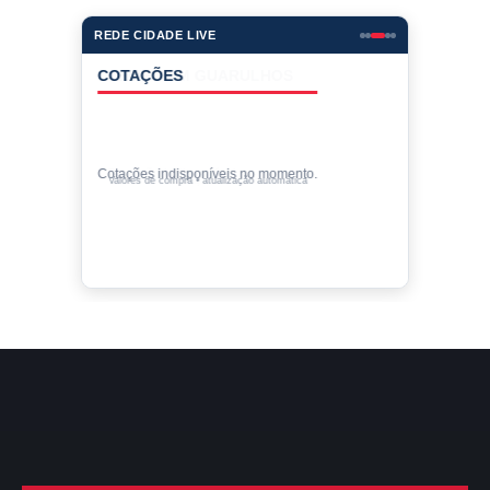
REDE CIDADE LIVE
COTAÇÕES
Cotações indisponíveis no momento.
Valores de compra • atualização automática