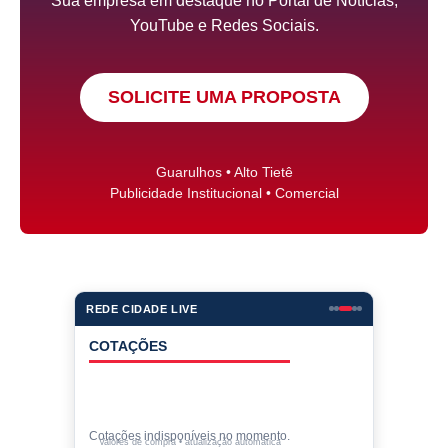
Sua empresa em destaque no Portal de Notícias,
YouTube e Redes Sociais.
SOLICITE UMA PROPOSTA
Guarulhos • Alto Tietê
Publicidade Institucional • Comercial
REDE CIDADE LIVE
COTAÇÕES
Cotações indisponíveis no momento.
Valores de compra • atualização automática