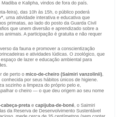
Madiba e Kalipha, vindos de fora do país.
nta-feira), das 10h às 15h, o público poderá
o”
, uma atividade interativa e educativa que
os primatas, ao lado do posto da Guarda Civil
afios que unem diversão e aprendizado sobre a
os animais. A participação é gratuita e não requer
iverso da fauna e promover a conscientização
rincadeiras e atividades lúdicas. O zoológico, que
o espaço de lazer e educação ambiental para
des.
r de perto o
mico-de-cheiro (Saimiri vanzolinii)
,
conhecida por seus hábitos únicos de higiene.
za sozinho a limpeza do próprio pelo e,
espalhar o cheiro — o que deu origem ao seu nome
-cabeça-preta
e
capijuba-de-boné
, o Saimiri
idas da Reserva de Desenvolvimento Sustentável
acioso, mede cerca de 35 centímetros (sem contar