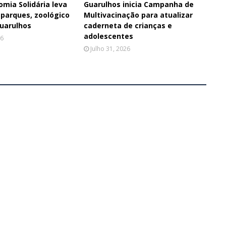
omia Solidária leva
Guarulhos inicia Campanha de
 parques, zoológico
Multivacinação para atualizar
Guarulhos
caderneta de crianças e
adolescentes
26
Julho 31, 2026