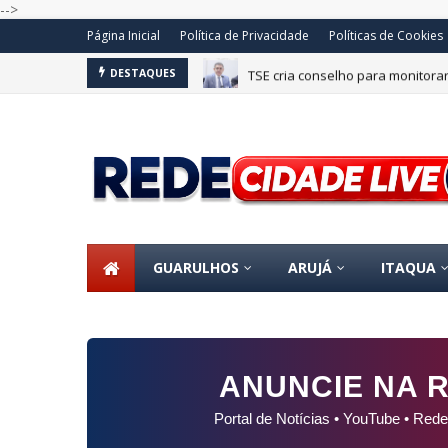
-->
Página Inicial
Política de Privacidade
Políticas de Cookies
TSE cria conselho para monitorar 
DESTAQUES
GUARULHOS
ARUJÁ
ITAQUA
ANUNCIE NA R
Portal de Notícias • YouTube • Rede