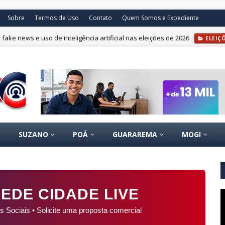
Sobre
Termos de Uso
Contato
Quem Somos e Expediente
fake news e uso de inteligência artificial nas eleições de 2026
ELEIÇ
SUZANO
POÁ
GUARAREMA
MOGI
EDE CIDADE LIVE
s Sociais • Solicite uma proposta comercial