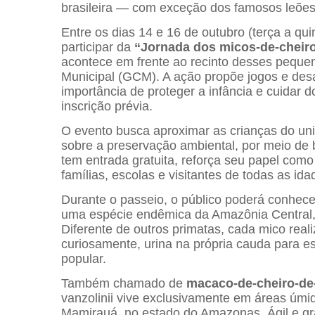
brasileira — com exceção dos famosos leões 
Entre os dias 14 e 16 de outubro (terça a qui
participar da
“Jornada dos micos-de-cheir
acontece em frente ao recinto desses pequen
Municipal (GCM). A ação propõe jogos e des
importância de proteger a infância e cuidar d
inscrição prévia.
O evento busca aproximar as crianças do un
sobre a preservação ambiental, por meio de b
tem entrada gratuita, reforça seu papel com
famílias, escolas e visitantes de todas as ida
Durante o passeio, o público poderá conhece
uma espécie endêmica da Amazônia Central, 
Diferente de outros primatas, cada mico reali
curiosamente, urina na própria cauda para 
popular.
Também chamado de
macaco-de-cheiro-de
vanzolinii vive exclusivamente em áreas úm
Mamirauá, no estado do Amazonas. Ágil e gr