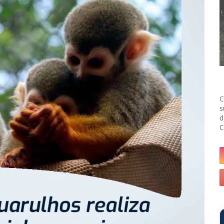
C
s
d
C