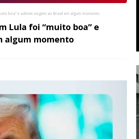
muito boa” e admite viagem ao Brasil em algum momento
 Lula foi “muito boa” e
em algum momento