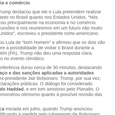
a e comércio
.
Trump destacou que ele e Lula pretendem realizar
tanto no Brasil quanto nos Estados Unidos. “Nós
ocou principalmente na economia e no comércio
scussões e nos reuniremos em um futuro não muito
 Unidos”, escreveu o presidente norte-americano.
ou Lula de “bom homem” e afirmou que os dois vão
 a possibilidade de visitar o Brasil durante a
ém (PA), Trump não deu uma resposta clara,
o no evento climático.
onferência durou cerca de 30 minutos, destacando
faço e das sanções aplicadas a autoridades
ex-presidente Jair Bolsonaro. Trump, por sua vez,
arações públicas. O diálogo foi considerado
ndo Haddad
, e em tom amistoso pelo Planalto. O
onstrou otimismo quanto à possível revisão das
ca
iniciada em julho, quando Trump anunciou
ustificando a medida pelo julgamento de Bolsonaro