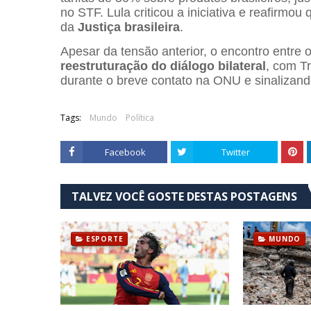
no STF. Lula criticou a iniciativa e reafirmo
da
Justiça brasileira
.
Apesar da tensão anterior, o encontro entre 
reestruturação do diálogo bilateral
, com T
durante o breve contato na ONU e sinalizand
Tags:
Mundo
Política
Facebook
Twitter
TALVEZ VOCÊ GOSTE DESTAS POSTAGENS
ESPORTE
MUNDO