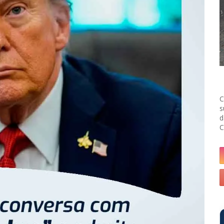
C
s
d
C