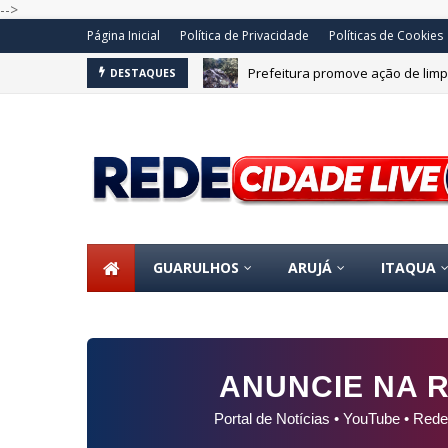
-->
Página Inicial
Política de Privacidade
Políticas de Cookies
Prefeitura promove ação de limp
DESTAQUES
OS
GUARULHOS
ARUJÁ
ITAQUA
ANUNCIE NA R
Portal de Notícias • YouTube • Rede