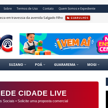
Sobre
Termos de Uso
Contato
Quem Somos e Expediente
eza em travessia da avenida Salgado Filho
GUARULHOS
SUZANO
POÁ
GUARAREMA
MOGI
EDE CIDADE LIVE
s Sociais • Solicite uma proposta comercial