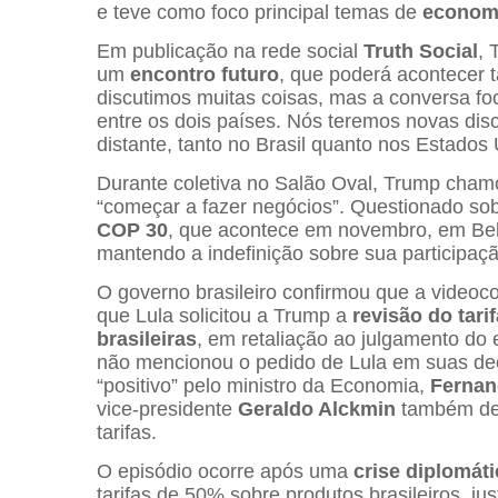
e teve como foco principal temas de
economi
Em publicação na rede social
Truth Social
, 
um
encontro futuro
, que poderá acontecer 
discutimos muitas coisas, mas a conversa f
entre os dois países. Nós teremos novas di
distante, tanto no Brasil quanto nos Estados
Durante coletiva no Salão Oval, Trump cham
“começar a fazer negócios”. Questionado sobre
COP 30
, que acontece em novembro, em Bel
mantendo a indefinição sobre sua participaçã
O governo brasileiro confirmou que a videoc
que Lula solicitou a Trump a
revisão do tari
brasileiras
, em retaliação ao julgamento do 
não mencionou o pedido de Lula em suas decl
“positivo” pelo ministro da Economia,
Ferna
vice-presidente
Geraldo Alckmin
também dem
tarifas.
O episódio ocorre após uma
crise diplomáti
tarifas de 50% sobre produtos brasileiros, j