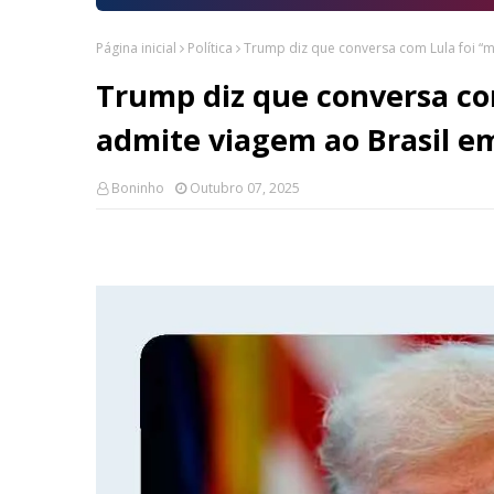
Página inicial
Política
Trump diz que conversa com Lula foi “
Trump diz que conversa com
admite viagem ao Brasil 
Boninho
Outubro 07, 2025