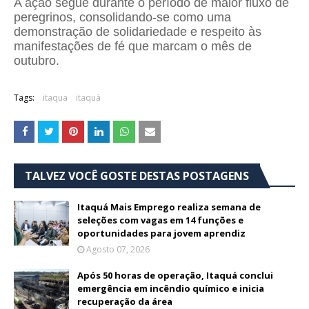
A ação segue durante o período de maior fluxo de
peregrinos, consolidando-se como uma
demonstração de solidariedade e respeito às
manifestações de fé que marcam o mês de
outubro.
Tags:
itaqua
itaquá
TALVEZ VOCÊ GOSTE DESTAS POSTAGENS
Itaquá Mais Emprego realiza semana de
seleções com vagas em 14 funções e
oportunidades para jovem aprendiz
Agosto 07, 2026
Após 50 horas de operação, Itaquá conclui
emergência em incêndio químico e inicia
recuperação da área