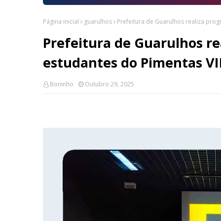
Página inicial
guarulhos
Prefeitura de Guarulhos realiza pro
Prefeitura de Guarulhos re
estudantes do Pimentas VI
Boninho
Outubro 29, 2025