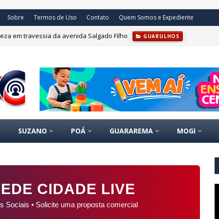
Sobre
Termos de Uso
Contato
Quem Somos e Expediente
eza em travessia da avenida Salgado Filho
GUARULHOS
SUZANO
POÁ
GUARAREMA
MOGI
EDE CIDADE LIVE
s Sociais • Solicite uma proposta comercial