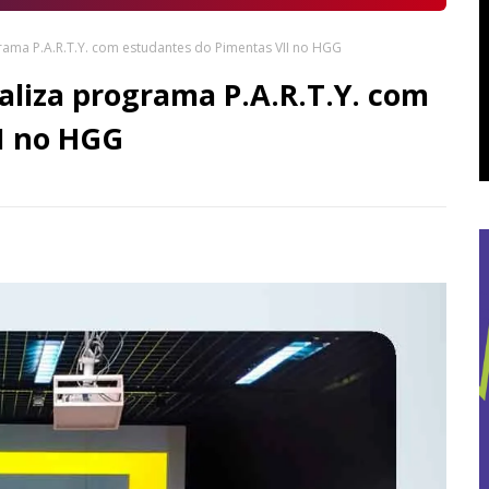
grama P.A.R.T.Y. com estudantes do Pimentas VII no HGG
aliza programa P.A.R.T.Y. com
I no HGG