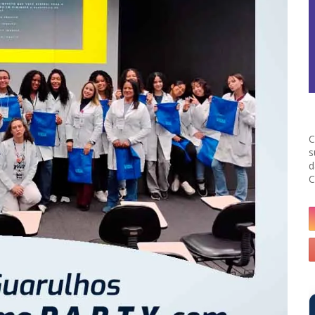
C
s
d
C