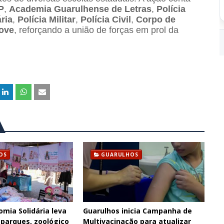
P
,
Academia Guarulhense de Letras
,
Polícia
ária
,
Polícia Militar
,
Polícia Civil
,
Corpo de
ove
, reforçando a união de forças em prol da
OS
GUARULHOS
omia Solidária leva
Guarulhos inicia Campanha de
 parques, zoológico
Multivacinação para atualizar