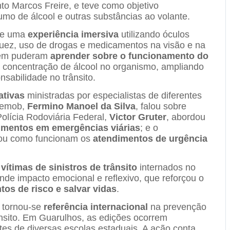
nto Marcos Freire, e teve como objetivo
umo de álcool e outras substâncias ao volante.
 de uma
experiência imersiva
utilizando óculos
guez, uso de drogas e medicamentos na visão e na
bém puderam
aprender sobre o funcionamento do
 concentração de álcool no organismo, ampliando
sabilidade no trânsito.
ativas
ministradas por especialistas de diferentes
 Semob,
Fermino Manoel da Silva
, falou sobre
Polícia Rodoviária Federal,
Victor Gruter
, abordou
dimentos em emergências viárias
; e o
cou como funcionam os
atendimentos de urgência
vítimas de sinistros de trânsito
internados no
de impacto emocional e reflexivo, que reforçou o
os de risco e salvar vidas
.
 tornou-se
referência internacional
na prevenção
nsito. Em Guarulhos, as edições ocorrem
s de diversas escolas estaduais. A ação conta