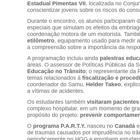
Estadual Pimentas VII
, localizada no Conju
conscientizar jovens sobre os riscos do cons
Durante o encontro, os alunos participaram
especiais que simulam os efeitos da embria
coordenação motora de um motorista. Tam
etilômetro
, equipamento usado para medir a
a compreensão sobre a importância da respon
A programação incluiu ainda
palestras educ
áreas. O assessor de Políticas Públicas da
Educação no Trânsito
; o representante da 
temas relacionados à
fiscalização e proce
coordenador do Samu,
Helder Takeo
, expli
a vítimas de acidentes.
Os estudantes também
visitaram pacientes 
complexo hospitalar, em um momento de gran
propósito do projeto:
prevenir comportament
O
programa P.A.R.T.Y.
nasceu no
Canadá
e
de traumas causados por imprudência no trâ
periodicamente no HGG e envolvem estudante