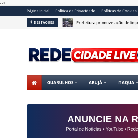
-->
Página Inicial
Política de Privacidade
Políticas de Cookies
Prefeitura promove ação de limp
DESTAQUES
OS
GUARULHOS
ARUJÁ
ITAQUA
ANUNCIE NA R
Portal de Notícias • YouTube • Rede