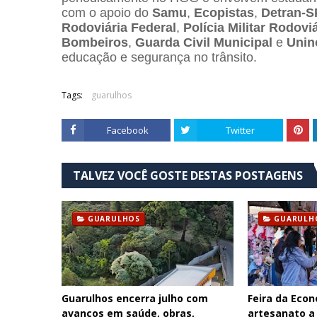
com o apoio do
Samu
,
Ecopistas
,
Detran-S
Rodoviária Federal
,
Polícia Militar Rodovi
Bombeiros
,
Guarda Civil Municipal
e
Unin
educação e segurança no trânsito.
Tags:
guarulhos
Facebook
Twitter
TALVEZ VOCÊ GOSTE DESTAS POSTAGENS
GUARULHOS
GUARULH
Guarulhos encerra julho com
Feira da Econ
avanços em saúde, obras,
artesanato a