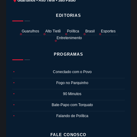
Guarulhos • Alto Tietê • São Paulo
EDITORIAS
Guarulhos
Alto Tietê
Política
Brasil
Esportes
Entretenimento
PROGRAMAS
Conectado com o Povo
●
Fogo no Parquinho
●
90 Minutos
●
Bate-Papo com Torquato
●
Falando de Política
●
FALE CONOSCO