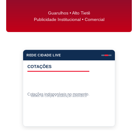
Guarulhos • Alto Tietê
Publicidade Institucional • Comercial
REDE CIDADE LIVE
COTAÇÕES
Cotações indisponíveis no momento.
Valores de compra • atualização automática