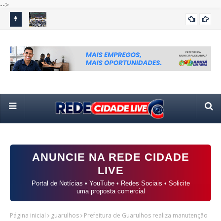
-->
amílias
Câmara retoma atividades com sessões remotas em meio
Flá
POLÍTICA
ao início da campanha eleitoral
em
ANUNCIE NA REDE CIDADE
LIVE
Portal de Notícias • YouTube • Redes Sociais • Solicite
uma proposta comercial
Página inicial
guarulhos
Prefeitura de Guarulhos realiza manutenção