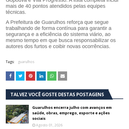
mais de 40 pontos atendidos pelas equipes
técnicas.
A Prefeitura de Guarulhos reforça que segue
trabalhando de forma contínua para garantir a
segurança e a eficiência do sistema viário, ao
mesmo tempo em que busca responsabilizar os
autores dos furtos e coibir novas ocorrências.
Tags:
guarulhos
TALVEZ VOCÊ GOSTE DESTAS POSTAGENS
Guarulhos encerra julho com avanços em
saúde, obras, emprego, esporte e ações
sociais
Agosto 01, 2026