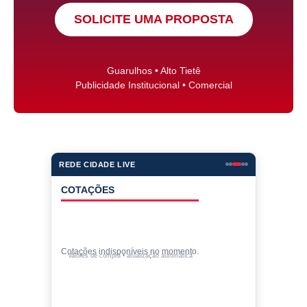
SOLICITE UMA PROPOSTA
Guarulhos • Alto Tietê
Publicidade Institucional • Comercial
REDE CIDADE LIVE
COTAÇÕES
Cotações indisponíveis no momento.
Valores de compra • atualização automática