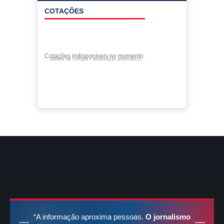
COTAÇÕES
Cotações indisponíveis no momento.
Valores de compra • atualização automática
“A informação aproxima pessoas.
O jornalismo