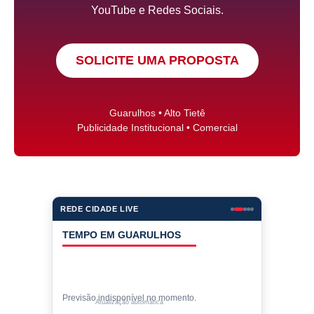
YouTube e Redes Sociais.
SOLICITE UMA PROPOSTA
Guarulhos • Alto Tietê
Publicidade Institucional • Comercial
REDE CIDADE LIVE
COTAÇÕES
Cotações indisponíveis no momento.
Valores de compra • atualização automática