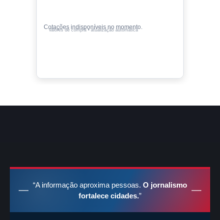
Cotações indisponíveis no momento.
Valores de compra • atualização automática
“A informação aproxima pessoas.
O jornalismo
fortalece cidades.
”