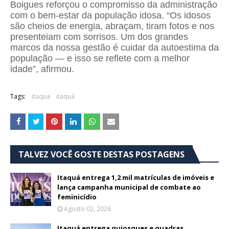
Boigues reforçou o compromisso da administração
com o bem-estar da população idosa. “Os idosos
são cheios de energia, abraçam, tiram fotos e nos
presenteiam com sorrisos. Um dos grandes
marcos da nossa gestão é cuidar da autoestima da
população — e isso se reflete com a melhor
idade”, afirmou.
Tags:
itaqua
itaquá
TALVEZ VOCÊ GOSTE DESTAS POSTAGENS
Itaquá entrega 1,2 mil matrículas de imóveis e
lança campanha municipal de combate ao
feminicídio
Agosto 02, 2026
Itaquá entrega quiosques e quadras