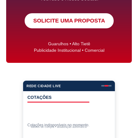
SOLICITE UMA PROPOSTA
Guarulhos • Alto Tietê
Publicidade Institucional • Comercial
REDE CIDADE LIVE
COTAÇÕES
Cotações indisponíveis no momento.
Valores de compra • atualização automática