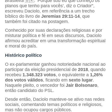
Brasileira
🇧🇷. ‘Porque sou eu que conheço os
planos que tenho para vocês’, diz o Criador”,
escreveu Daciolo, em referência a um trecho
bíblico do livro de
Jeremias 29:11-14
, que
também foi citado na postagem.
Conhecido por suas declarações religiosas e por
misturar política e fé em seus discursos, Daciolo
afirmou acreditar em uma transformação espiritual
e moral do país.
Histórico político
O ex-parlamentar ganhou notoriedade nacional ao
participar da eleição presidencial de
2018
, quando
recebeu
1.348.323 votos
, o equivalente a
1,26%
dos votos válidos
, ficando em
sexto lugar
.
Naquele pleito, o vencedor foi
Jair Bolsonaro
,
então candidato do PSL.
Desde então, Daciolo manteve-se ativo nas redes
sociais, comentando temas políticos e religiosos,
mas não ocupou cargos públicos.