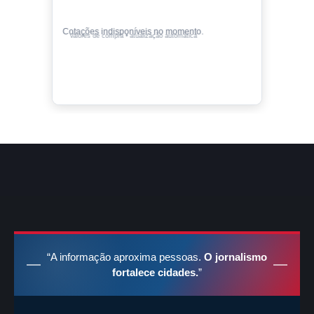
Cotações indisponíveis no momento.
Valores de compra • atualização automática
“A informação aproxima pessoas.
O jornalismo
fortalece cidades.
”