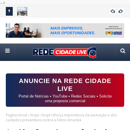
-->
ds no
Itaquá Mais Emprego realiza semana de seleções com
TSE
ITAQUA
vagas em 14 funções e oportunidades para jovem aprendiz
int
ANUNCIE NA REDE CIDADE
LIVE
Portal de Notícias • YouTube • Redes Sociais • Solicite
uma proposta comercial
Página inicial
Arujá
Arujá reforça importância da vacinação e dos
cuidados preventivos contra a Febre Amarela