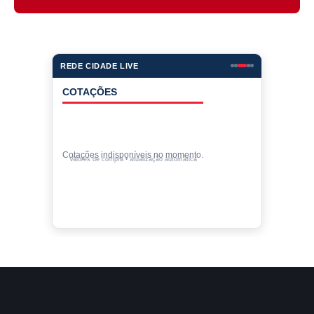
REDE CIDADE LIVE
COTAÇÕES
Cotações indisponíveis no momento.
Valores de compra • atualização automática