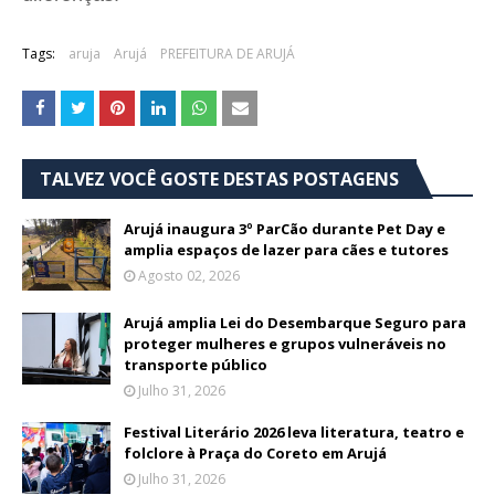
Tags:
aruja
Arujá
PREFEITURA DE ARUJÁ
TALVEZ VOCÊ GOSTE DESTAS POSTAGENS
Arujá inaugura 3º ParCão durante Pet Day e
amplia espaços de lazer para cães e tutores
Agosto 02, 2026
Arujá amplia Lei do Desembarque Seguro para
proteger mulheres e grupos vulneráveis no
transporte público
Julho 31, 2026
Festival Literário 2026 leva literatura, teatro e
folclore à Praça do Coreto em Arujá
Julho 31, 2026