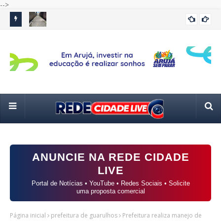
-->
Prefeitura realiza ações de zeladoria com limpeza e
Fun
GUARULHOS
remoção de resíduos no Jardim Paulista
2 m
ANUNCIE NA REDE CIDADE
LIVE
Portal de Notícias • YouTube • Redes Sociais • Solicite
uma proposta comercial
Página inicial
prefeitura de guarulhos
Prefeitura realiza manejo de