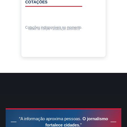
COTAÇÕES
Cotações indisponíveis no momento.
Valores de compra • atualização automática
“A informação aproxima pessoas.
O jornalismo
fortalece cidades.
”