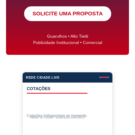
SOLICITE UMA PROPOSTA
Guarulhos • Alto Tietê
Publicidade Institucional • Comercial
REDE CIDADE LIVE
COTAÇÕES
Cotações indisponíveis no momento.
Valores de compra • atualização automática