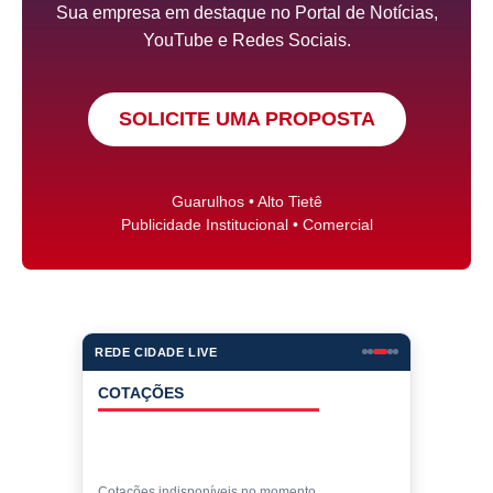
Sua empresa em destaque no Portal de Notícias,
YouTube e Redes Sociais.
SOLICITE UMA PROPOSTA
Guarulhos • Alto Tietê
Publicidade Institucional • Comercial
REDE CIDADE LIVE
COTAÇÕES
Cotações indisponíveis no momento.